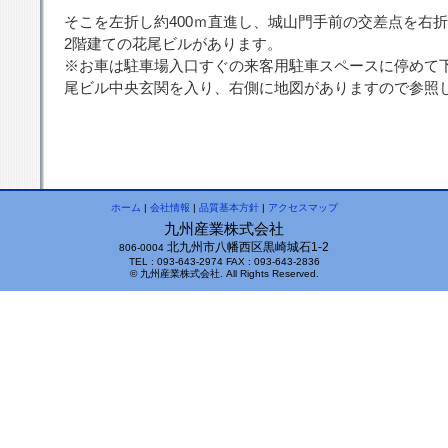
そこを左折し約400ｍ直進し、城山門手前の交差点を右
2階建ての花尾ビルがあります。
※お車は駐車場入口すぐの来客用駐車スペースに停めて
尾ビル中央玄関を入り、右側に地図がありますので参照
ホーム
|
会社情報
|
品質基本方針
|
アクセスマップ
九州産業株式会社
北九州市八幡西区黒崎城石1-2
806-0004
TEL : 093-643-2974
FAX : 093-643-2836
© 九州産業株式会社. All Rights Reserved.